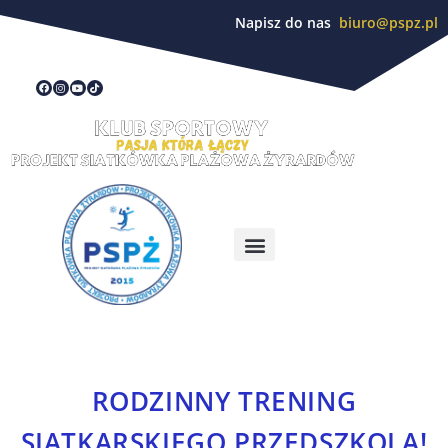
Napisz do nas
biuro@pspz.pl
RODZINNY TRENING
SIATKARSKIEGO PRZEDSZKOLA!