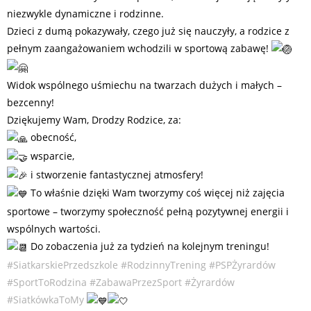
niezwykle dynamiczne i rodzinne.
Dzieci z dumą pokazywały, czego już się nauczyły, a rodzice z
pełnym zaangażowaniem wchodzili w sportową zabawę!
Widok wspólnego uśmiechu na twarzach dużych i małych –
bezcenny!
Dziękujemy Wam, Drodzy Rodzice, za:
obecność,
wsparcie,
i stworzenie fantastycznej atmosfery!
To właśnie dzięki Wam tworzymy coś więcej niż zajęcia
sportowe – tworzymy społeczność pełną pozytywnej energii i
wspólnych wartości.
Do zobaczenia już za tydzień na kolejnym treningu!
#SiatkarskiePrzedszkole
#RodzinnyTrening
#PSPŻyrardów
#SportToRodzina
#ZabawaPrzezSport
#Żyrardów
#SiatkówkaToMy