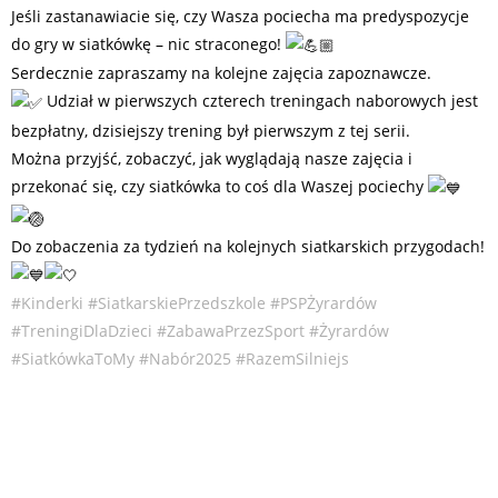
Jeśli zastanawiacie się, czy Wasza pociecha ma predyspozycje
do gry w siatkówkę – nic straconego!
Serdecznie zapraszamy na kolejne zajęcia zapoznawcze.
Udział w pierwszych czterech treningach naborowych jest
bezpłatny, dzisiejszy trening był pierwszym z tej serii.
Można przyjść, zobaczyć, jak wyglądają nasze zajęcia i
przekonać się, czy siatkówka to coś dla Waszej pociechy
Do zobaczenia za tydzień na kolejnych siatkarskich przygodach!
#Kinderki
#SiatkarskiePrzedszkole
#PSPŻyrardów
#TreningiDlaDzieci
#ZabawaPrzezSport
#Żyrardów
#SiatkówkaToMy
#Nabór2025
#RazemSilniejs