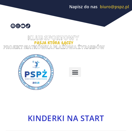
Napisz do nas
biuro@pspz.pl
KINDERKI NA START