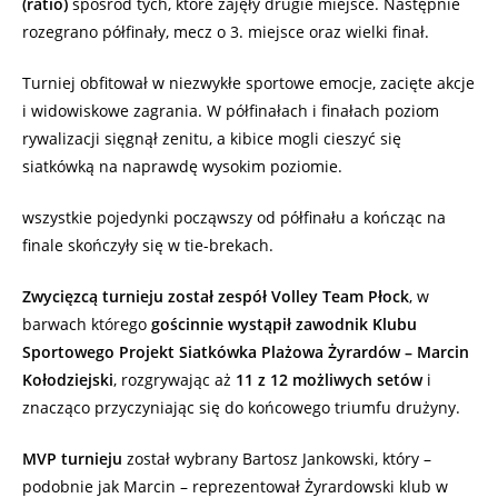
(ratio)
spośród tych, które zajęły drugie miejsce. Następnie
rozegrano półfinały, mecz o 3. miejsce oraz wielki finał.
Turniej obfitował w niezwykłe sportowe emocje, zacięte akcje
i widowiskowe zagrania. W półfinałach i finałach poziom
rywalizacji sięgnął zenitu, a kibice mogli cieszyć się
siatkówką na naprawdę wysokim poziomie.
wszystkie pojedynki począwszy od półfinału a kończąc na
finale skończyły się w tie-brekach.
Zwycięzcą turnieju został zespół Volley Team Płock
, w
barwach którego
gościnnie wystąpił zawodnik Klubu
Sportowego Projekt Siatkówka Plażowa Żyrardów – Marcin
Kołodziejski
, rozgrywając aż
11 z 12 możliwych setów
i
znacząco przyczyniając się do końcowego triumfu drużyny.
MVP turnieju
został wybrany Bartosz Jankowski, który –
podobnie jak Marcin – reprezentował Żyrardowski klub w