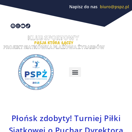
Napisz do nas
biuro@pspz.pl
Płońsk zdobyty! Turniej Piłki
Siatkowej o Puchar Dyrektora