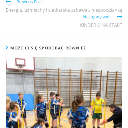
Previous Post
Energia, uśmiechy i siatkarska zabawa z niespodzianką
Następny wpis
KINDERKI NA START
MOŻE CI SIĘ SPODOBAĆ RÓWNIEŻ