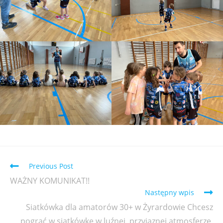
Previous Post
WAŻNY KOMUNIKAT!!
Następny wpis
Siatkówka dla amatorów 30+ w Żyrardowie Chcesz
pograć w siatkówkę w luźnej, przyjaznej atmosferze,