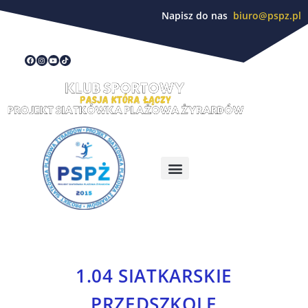
Napisz do nas
biuro@pspz.pl
1.04 SIATKARSKIE
PRZEDSZKOLE