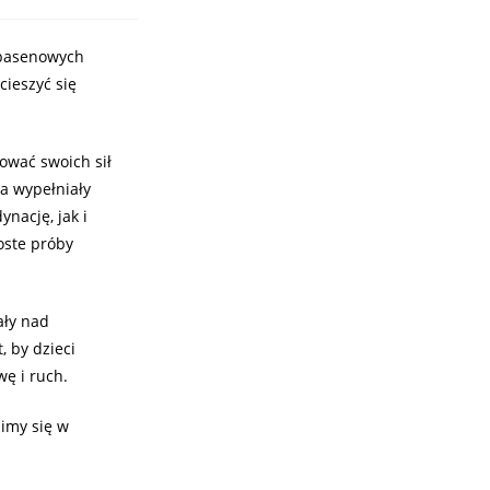
 basenowych
cieszyć się
bować swoich sił
a wypełniały
nację, jak i
oste próby
ały nad
, by dzieci
ę i ruch.
zimy się w