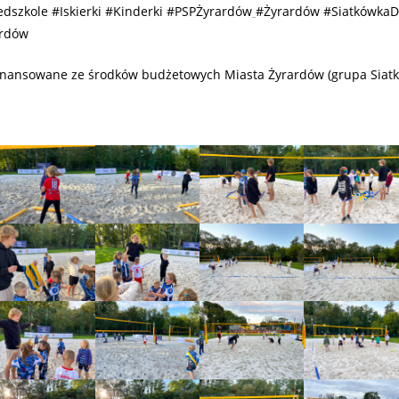
edszkole #Iskierki #Kinderki #PSPŻyrardów
#Żyrardów #SiatkówkaD
ardów
inansowane ze środków budżetowych Miasta Żyrardów (grupa Siatk