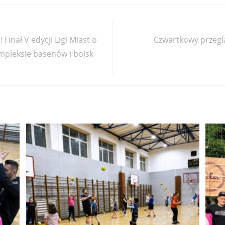
inał V edycji Ligi Miast o
Czwartkowy przegląd
pleksie basenów i boisk