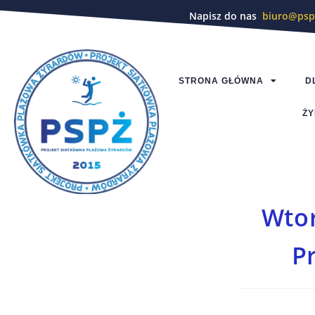
Napisz do nas
biuro@psp
STRONA GŁÓWNA
D
ŻY
Wtor
Pr