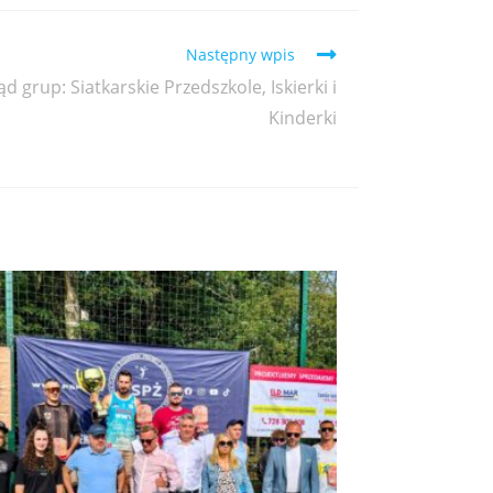
Następny wpis
 grup: Siatkarskie Przedszkole, Iskierki i
Kinderki