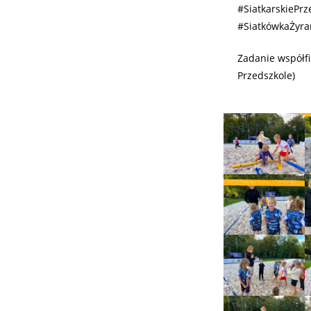
#SiatkarskiePrz
#SiatkówkaŻyr
Zadanie współf
Przedszkole)