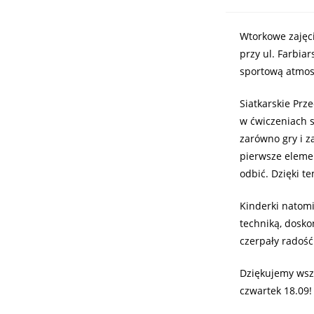
Wtorkowe zajęc
przy ul. Farbiar
sportową atmos
Siatkarskie Prz
w ćwiczeniach s
zarówno gry i z
pierwsze elemen
odbić. Dzięki t
Kinderki natom
techniką, dosko
czerpały radość
Dziękujemy wszy
czwartek 18.09!