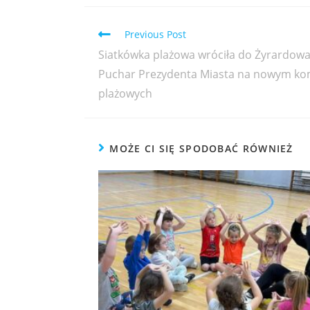
Previous Post
Siatkówka plażowa wróciła do Żyrardowa! F
Puchar Prezydenta Miasta na nowym kom
plażowych
MOŻE CI SIĘ SPODOBAĆ RÓWNIEŻ