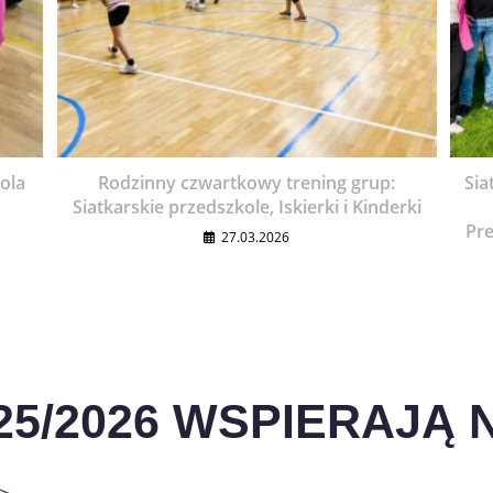
kola
Rodzinny czwartkowy trening grup:
Sia
Siatkarskie przedszkole, Iskierki i Kinderki
Pr
27.03.2026
25/2026 WSPIERAJĄ N