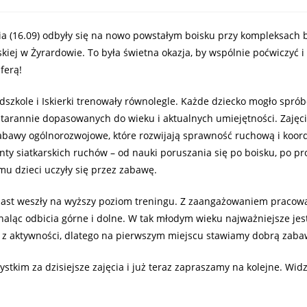
ia (16.09) odbyły się na nowo powstałym boisku przy kompleksach
skiej w Żyrardowie. To była świetna okazja, by wspólnie poćwiczyć i 
ferą!
edszkole i Iskierki trenowały równolegle. Każde dziecko mogło spró
tarannie dopasowanych do wieku i aktualnych umiejętności. Zajęci
abawy ogólnorozwojowe, które rozwijają sprawność ruchową i koordy
ty siatkarskich ruchów – od nauki poruszania się po boisku, po pr
emu dzieci uczyły się przez zabawę.
iast weszły na wyższy poziom treningu. Z zaangażowaniem pracow
naląc odbicia górne i dolne. W tak młodym wieku najważniejsze jest
 z aktywności, dlatego na pierwszym miejscu stawiamy dobrą zabaw
stkim za dzisiejsze zajęcia i już teraz zapraszamy na kolejne. Wid