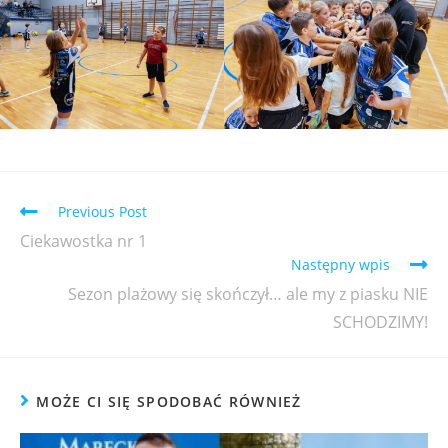
Previous Post
Ciekawostka nr 1
Następny wpis
Sezon plażowy się skończył… ale my z piasku NIE
SCHODZIMY!
MOŻE CI SIĘ SPODOBAĆ RÓWNIEŻ