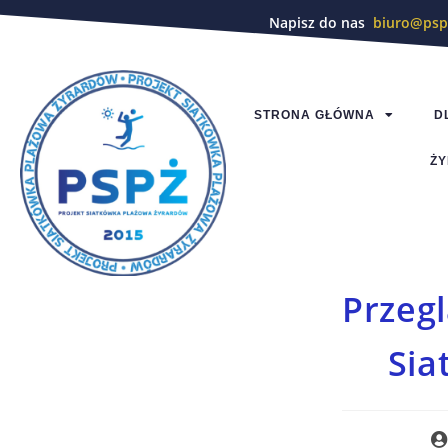
Napisz do nas
biuro@psp
STRONA GŁÓWNA
D
ŻY
Przeg
Sia