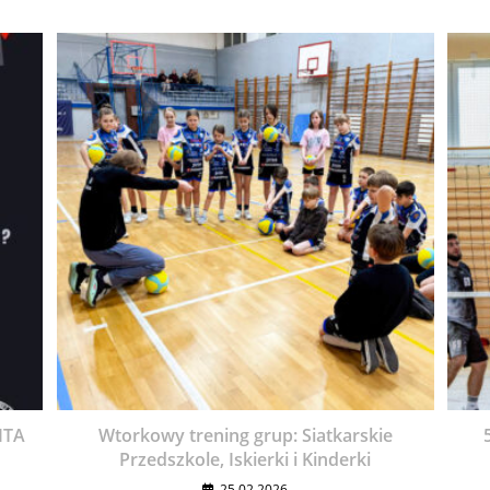
ITA
Wtorkowy trening grup: Siatkarskie
Przedszkole, Iskierki i Kinderki
25.02.2026