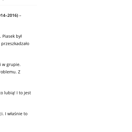
014–2016)
–
 Piasek był
e przeszkadzało
i w grupie.
problemu. Z
lubią! I to jest
i. I właśnie to