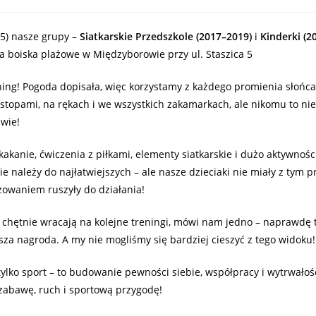
5) nasze grupy –
Siatkarskie Przedszkole (2017–2019)
i
Kinderki (2
na boiska plażowe w Międzyborowie przy ul. Staszica 5
ening! Pogoda dopisała, więc korzystamy z każdego promienia słońca.
stopami, na rękach i we wszystkich zakamarkach, ale nikomu to ni
wie!
skakanie, ćwiczenia z piłkami, elementy siatkarskie i dużo aktywnośc
ie należy do najłatwiejszych – ale nasze dzieciaki nie miały z tym 
owaniem ruszyły do działania!
k chętnie wracają na kolejne treningi, mówi nam jedno – naprawdę to 
sza nagroda. A my nie mogliśmy się bardziej cieszyć z tego widoku!
tylko sport – to budowanie pewności siebie, współpracy i wytrwałośc
zabawę, ruch i sportową przygodę!