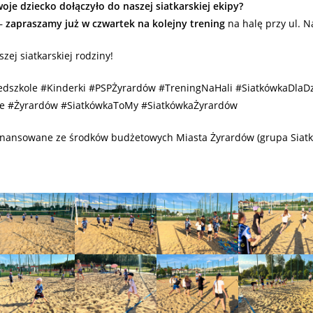
oje dziecko dołączyło do naszej siatkarskiej ekipy?
 –
zapraszamy już w czwartek na kolejny trening
na halę przy ul. 
zej siatkarskiej rodziny!
zedszkole #Kinderki #PSPŻyrardów #TreningNaHali #SiatkówkaDlaDz
e #Żyrardów #SiatkówkaToMy #SiatkówkaŻyrardów
inansowane ze środków budżetowych Miasta Żyrardów (grupa Siatk