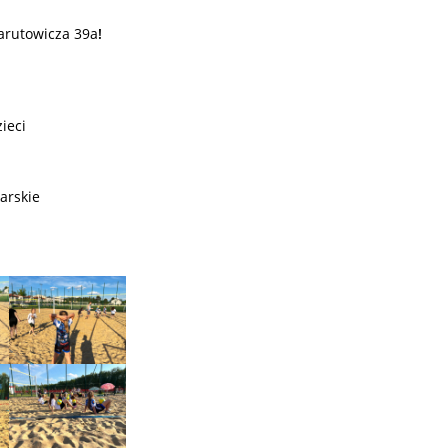
Narutowicza 39a
!
ieci
arskie