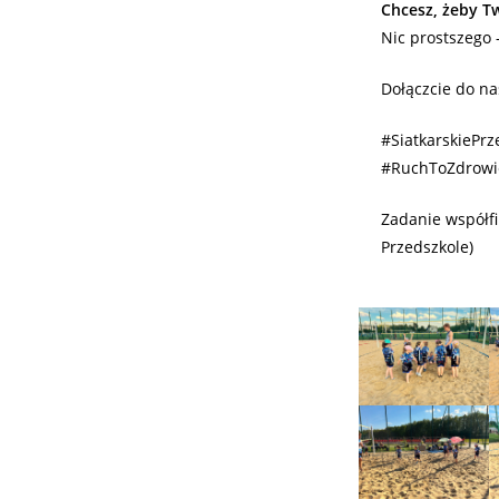
Chcesz, żeby Tw
Nic prostszego
Dołączcie do nas
#SiatkarskiePr
#RuchToZdrowi
Zadanie współf
Przedszkole)