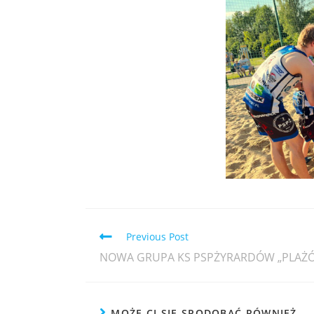
Previous Post
NOWA GRUPA KS PSPŻYRARDÓW „PLAŻ
MOŻE CI SIĘ SPODOBAĆ RÓWNIEŻ