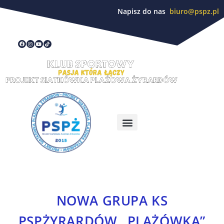
Napisz do nas
biuro@pspz.pl
NOWA GRUPA KS
PSPŻYRARDÓW „PLAŻÓWKA”