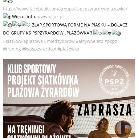
https://www.facebook.com/groups/kspspzyrardowplazowka/
Więcej info:
www.pspz.pl
ZŁAP SPORTOWĄ FORMĘ NA PIASKU – DOŁĄCZ
DO GRUPY KS PSPŻYRARDÓW „PLAŻÓWKA”!
#siatkowkaplazowa
#miedzyborow
#aktywnelato
#pspz
#trening
#kspspzyrardow
#plażówka