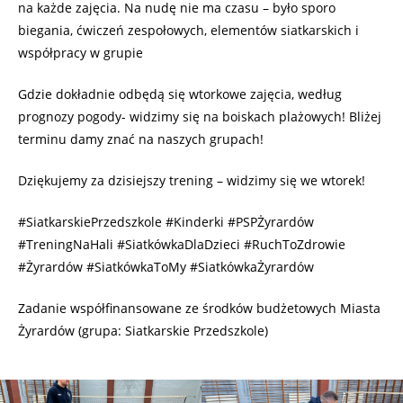
na każde zajęcia. Na nudę nie ma czasu – było sporo
biegania, ćwiczeń zespołowych, elementów siatkarskich i
współpracy w grupie
Gdzie dokładnie odbędą się wtorkowe zajęcia, według
prognozy pogody- widzimy się na boiskach plażowych! Bliżej
terminu damy znać na naszych grupach!
Dziękujemy za dzisiejszy trening – widzimy się we wtorek!
#SiatkarskiePrzedszkole #Kinderki #PSPŻyrardów
#TreningNaHali #SiatkówkaDlaDzieci #RuchToZdrowie
#Żyrardów #SiatkówkaToMy #SiatkówkaŻyrardów
Zadanie współfinansowane ze środków budżetowych Miasta
Żyrardów (grupa: Siatkarskie Przedszkole)