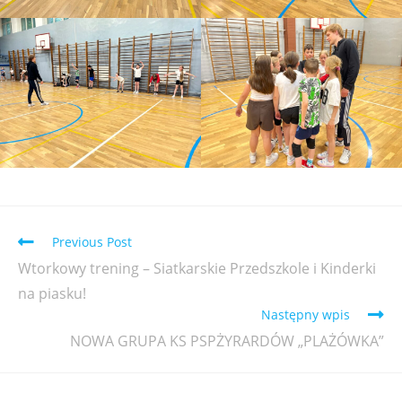
Previous Post
Wtorkowy trening – Siatkarskie Przedszkole i Kinderki
na piasku!
Następny wpis
NOWA GRUPA KS PSPŻYRARDÓW „PLAŻÓWKA”