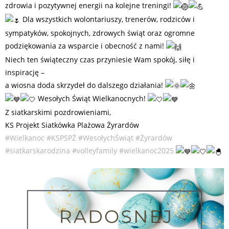
zdrowia i pozytywnej energii na kolejne treningi!
Dla wszystkich wolontariuszy, trenerów, rodziców i
sympatyków, spokojnych, zdrowych świąt oraz ogromne
podziękowania za wsparcie i obecność z nami!
Niech ten świąteczny czas przyniesie Wam spokój, siłę i
inspirację –
a wiosna doda skrzydeł do dalszego działania!
Wesołych Świąt Wielkanocnych!
Z siatkarskimi pozdrowieniami,
KS Projekt Siatkówka Plażowa Żyrardów
#Wielkanoc
#KSPSPŻ
#WesołychŚwiąt
#Żyrardów
#siatkarskarodzina
#volleyfamily
#wielkanoc2025